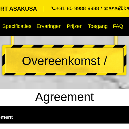
asa@kar
RT ASAKUSA
📞+81-80-9988-9988
📧
Specificaties
Ervaringen
Prijzen
Toegang
FAQ
Overeenkomst /
Agreement
ement