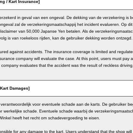
ing / Kart Insurance]
 verzekerd in geval van een ongeval. De dekking van de verzekering is 
ongeval zal de verzekeringsmaatschappij het incident evalueren. Op d
disclaimer van 50,000 Japanse Yen betalen. Als de verzekeringsmaatsch
olg is van roekeloos rijden, kan de gebruiker dekking worden ontzegd.
nsured against accidents. The insurance coverage is limited and regulate
nsurance company will evaluate the case. At this point, users must pay 
e company evaluates that the accident was the result of reckless drivin
/ Kart Damages]
 verantwoordelijk voor eventuele schade aan de karts. De gebruiker beg
r werkelijke schade. Eventuele schade waarbij de verzekeringsmaatscha
Winkel heeft het recht om schadevergoeding te eisen.
nsible for any damage to the kart. Users understand that the shop will 