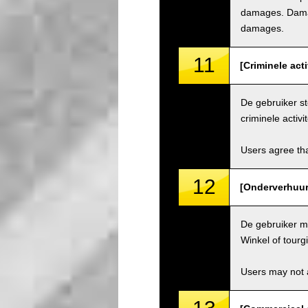
damages. Damage
damages.
11
[Criminele acti
De gebruiker st
criminele activit
Users agree tha
12
[Onderverhuur 
De gebruiker ma
Winkel of tourg
Users may not a