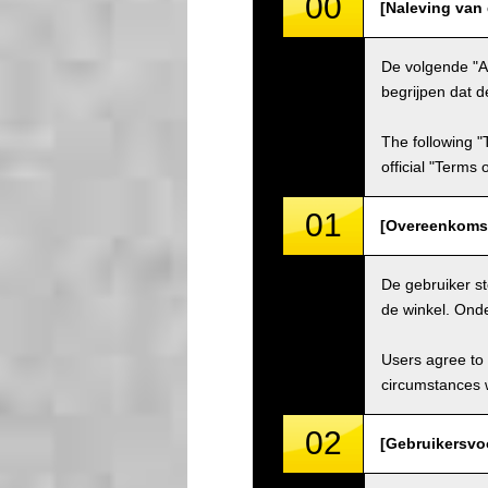
00
[Naleving van
De volgende "A
begrijpen dat d
The following "
official "Terms
01
[Overeenkomst
De gebruiker s
de winkel. Ond
Users agree to 
circumstances w
02
[Gebruikersvo