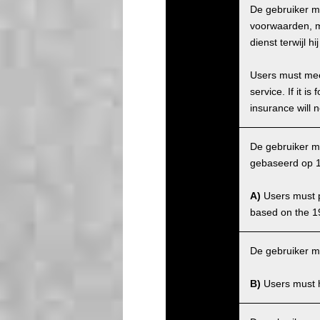
De gebruiker m
voorwaarden, ma
dienst terwijl 
Users must meet
service. If it 
insurance will n
De gebruiker mo
gebaseerd op 1
A)
Users must po
based on the 1
De gebruiker m
B)
Users must ha