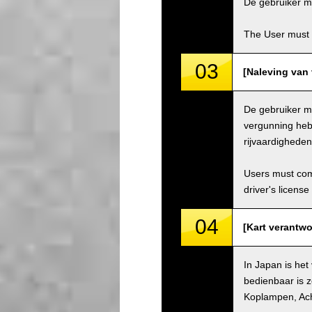
De gebruiker mo
The User must 
03
[Naleving van 
De gebruiker mo
vergunning hebb
rijvaardighede
Users must comp
driver's license
04
[Kart verantwo
In Japan is het
bedienbaar is z
Koplampen, Ach