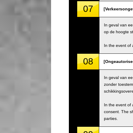
07
[Verkeersongev
In geval van ee
op de hoogte st
In the event of 
08
[Ongeautorise
In geval van e
zonder toestemm
schikkingsover
In the event of 
consent. The s
parties.