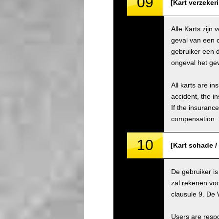
09
[Kart verzeker
Alle Karts zijn
geval van een 
gebruiker een 
ongeval het gev
All karts are i
accident, the i
If the insuranc
compensation.
10
[Kart schade 
De gebruiker is
zal rekenen voo
clausule 9. De 
Users are respo