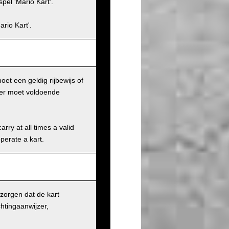
pel 'Mario Kart'.
rio Kart'.
et een geldig rijbewijs of
iker moet voldoende
rry at all times a valid
operate a kart.
 zorgen dat de kart
chtingaanwijzer,