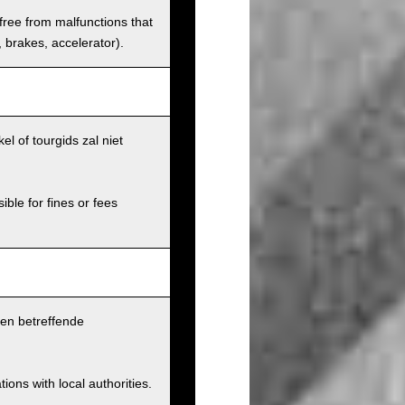
 free from malfunctions that
s, brakes, accelerator).
l of tourgids zal niet
ible for fines or fees
pen betreffende
ions with local authorities.