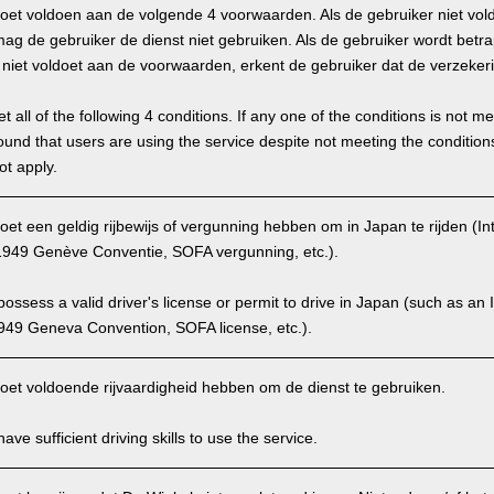
oet voldoen aan de volgende 4 voorwaarden. Als de gebruiker niet vol
g de gebruiker de dienst niet gebruiken. Als de gebruiker wordt betra
hij niet voldoet aan de voorwaarden, erkent de gebruiker dat de verzekeri
 all of the following 4 conditions. If any one of the conditions is not m
is found that users are using the service despite not meeting the conditi
ot apply.
et een geldig rijbewijs of vergunning hebben om in Japan te rijden (Int
949 Genève Conventie, SOFA vergunning, etc.).
ssess a valid driver's license or permit to drive in Japan (such as an I
949 Geneva Convention, SOFA license, etc.).
oet voldoende rijvaardigheid hebben om de dienst te gebruiken.
ve sufficient driving skills to use the service.