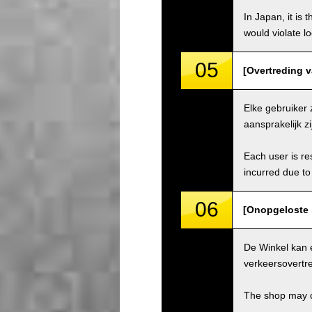
In Japan, it is 
would violate loc
05
[Overtreding va
Elke gebruiker 
aansprakelijk z
Each user is res
incurred due to 
06
[Onopgeloste 
De Winkel kan 
verkeersovertre
The shop may ch