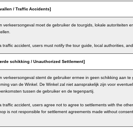
allen / Traffic Accidents]
n verkeersongeval moet de gebruiker de tourgids, lokale autoriteiten 
ellen.
a traffic accident, users must notify the tour guide, local authorities, 
erde schikking / Unauthorized Settlement]
en verkeersongeval stemt de gebruiker ermee in geen schikking aan te 
ing van de Winkel. De Winkel zal niet aansprakelijk zijn voor eventue
eenkomsten tussen de gebruiker en de tegenpartij.
a traffic accident, users agree not to agree to settlements with the othe
hop is not responsible for settlement agreements made without consen