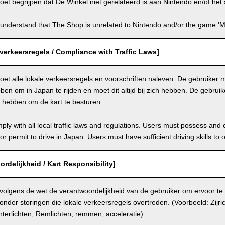
et begrijpen dat De Winkel niet gerelateerd is aan Nintendo en/of het s
understand that The Shop is unrelated to Nintendo and/or the game 'Ma
verkeersregels / Compliance with Traffic Laws]
et alle lokale verkeersregels en voorschriften naleven. De gebruiker mo
en om in Japan te rijden en moet dit altijd bij zich hebben. De gebru
n hebben om de kart te besturen.
ly with all local traffic laws and regulations. Users must possess and ca
 or permit to drive in Japan. Users must have sufficient driving skills to 
ordelijkheid / Kart Responsibility]
 volgens de wet de verantwoordelijkheid van de gebruiker om ervoor te
onder storingen die lokale verkeersregels overtreden. (Voorbeeld: Zijri
terlichten, Remlichten, remmen, acceleratie)