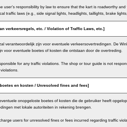
the user's responsibility by law to ensure that the kart is roadworthy and
al traffic laws (e.g., side signal lights, headlights, taillights, brake light
n verkeersregels, etc. / Violation of Traffic Laws, etc.]
zal verantwoordelijk zijn voor eventuele verkeersovertredingen. De Winke
ijn voor eventuele boetes of kosten die ontstaan door de overtreding.
ponsible for any traffic violations. The shop or tour guide is not respons
violations.
boetes en kosten / Unresolved fines and fees]
eventuele onopgeloste boetes of kosten die de gebruiker heeft opgelo
dingen met lokale autoriteiten in rekening brengen.
arge users for unresolved fines or fees incurred regarding traffic violat