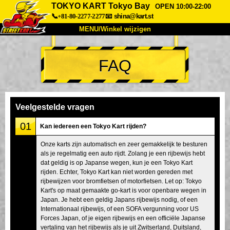
TOKYO KART Tokyo Bay
OPEN 10:00-22:00
📞+81-80-2277-2277
📧
shina@kart.st
MENU/Winkel wijzigen
TOP
FAQ
Over
Specificaties
Prijzen
Toegang
Ervaringen
FAQ
Bedrijf
Boekingen
Veelgestelde vragen
Winkel wijzigen
01
Kan iedereen een Tokyo Kart rijden?
Tokyo Shinagawa
Tokyo Akihabara#1
Onze karts zijn automatisch en zeer gemakkelijk te besturen
als je regelmatig een auto rijdt. Zolang je een rijbewijs hebt
Tokyo Akihabara#2
Tokyo Shibuya
dat geldig is op Japanse wegen, kun je een Tokyo Kart
Tokyo Shibuya Annex
Tokyo Bay
rijden. Echter, Tokyo Kart kan niet worden gereden met
rijbewijzen voor bromfietsen of motorfietsen. Let op: Tokyo
Tokyo Asakusa
Osaka
Kart's op maat gemaakte go-kart is voor openbare wegen in
Japan. Je hebt een geldig Japans rijbewijs nodig, of een
Okinawa
Internationaal rijbewijs, of een SOFA vergunning voor US
Forces Japan, of je eigen rijbewijs en een officiële Japanse
vertaling van het rijbewijs als je uit Zwitserland, Duitsland,