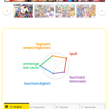
<
>
8 / August
9 / September
10 / Oktober
11 / November