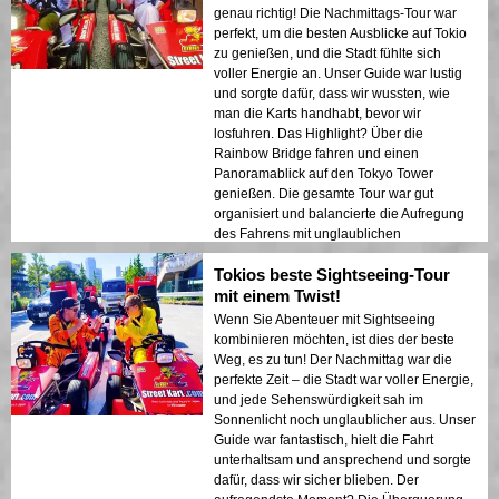
genau richtig! Die Nachmittags-Tour war
perfekt, um die besten Ausblicke auf Tokio
zu genießen, und die Stadt fühlte sich
voller Energie an. Unser Guide war lustig
und sorgte dafür, dass wir wussten, wie
man die Karts handhabt, bevor wir
losfuhren. Das Highlight? Über die
Rainbow Bridge fahren und einen
Panoramablick auf den Tokyo Tower
genießen. Die gesamte Tour war gut
organisiert und balancierte die Aufregung
des Fahrens mit unglaublichen
Sehenswürdigkeiten. Ich kann dies jedem
Tokios beste Sightseeing-Tour
empfehlen, der Tokio auf eine
unterhaltsame und aufregende Weise
mit einem Twist!
erkunden möchte!
Wenn Sie Abenteuer mit Sightseeing
kombinieren möchten, ist dies der beste
Weg, es zu tun! Der Nachmittag war die
perfekte Zeit – die Stadt war voller Energie,
und jede Sehenswürdigkeit sah im
Sonnenlicht noch unglaublicher aus. Unser
Guide war fantastisch, hielt die Fahrt
unterhaltsam und ansprechend und sorgte
dafür, dass wir sicher blieben. Der