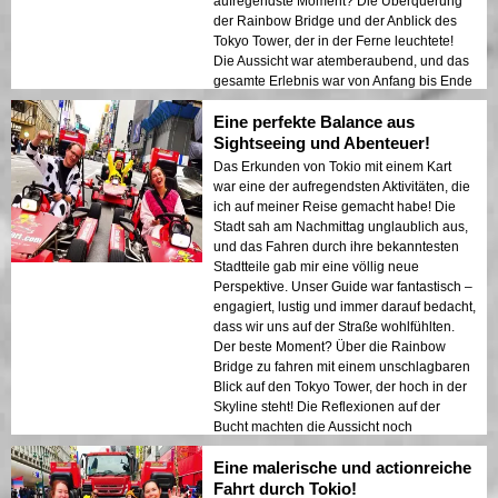
aufregendste Moment? Die Überquerung
der Rainbow Bridge und der Anblick des
Tokyo Tower, der in der Ferne leuchtete!
Die Aussicht war atemberaubend, und das
gesamte Erlebnis war von Anfang bis Ende
nahtlos. Ich kann diese Tour jedem
Eine perfekte Balance aus
empfehlen, der Tokio besucht!
Sightseeing und Abenteuer!
Das Erkunden von Tokio mit einem Kart
war eine der aufregendsten Aktivitäten, die
ich auf meiner Reise gemacht habe! Die
Stadt sah am Nachmittag unglaublich aus,
und das Fahren durch ihre bekanntesten
Stadtteile gab mir eine völlig neue
Perspektive. Unser Guide war fantastisch –
engagiert, lustig und immer darauf bedacht,
dass wir uns auf der Straße wohlfühlten.
Der beste Moment? Über die Rainbow
Bridge zu fahren mit einem unschlagbaren
Blick auf den Tokyo Tower, der hoch in der
Skyline steht! Die Reflexionen auf der
Bucht machten die Aussicht noch
magischer. Das gesamte Erlebnis war
Eine malerische und actionreiche
nahtlos und unvergesslich. Sehr
empfehlenswert!
Fahrt durch Tokio!