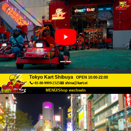
Tokyo Kart Shibuya
OPEN 10:00-22:00
📞+81-80-9999-2525
📧
shina@kart.st
MENÜ/Shop wechseln
START
Über uns
Spezifikationen
Preise
Anfahrt
Bewertungen
FAQ