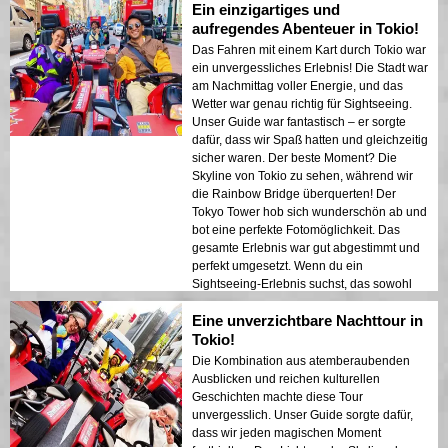
Ein einzigartiges und
Sightseeing. Wenn Sie in Tokio sind, ist das
eine Erfahrung, die Sie nicht verpassen
aufregendes Abenteuer in Tokio!
sollten!
Das Fahren mit einem Kart durch Tokio war
ein unvergessliches Erlebnis! Die Stadt war
am Nachmittag voller Energie, und das
Wetter war genau richtig für Sightseeing.
Unser Guide war fantastisch – er sorgte
dafür, dass wir Spaß hatten und gleichzeitig
sicher waren. Der beste Moment? Die
Skyline von Tokio zu sehen, während wir
die Rainbow Bridge überquerten! Der
Tokyo Tower hob sich wunderschön ab und
bot eine perfekte Fotomöglichkeit. Das
gesamte Erlebnis war gut abgestimmt und
perfekt umgesetzt. Wenn du ein
Sightseeing-Erlebnis suchst, das sowohl
Spaß als auch Abenteuer bietet, ist diese
Eine unverzichtbare Nachttour in
Tour genau das Richtige für dich!
Tokio!
Die Kombination aus atemberaubenden
Ausblicken und reichen kulturellen
Geschichten machte diese Tour
unvergesslich. Unser Guide sorgte dafür,
dass wir jeden magischen Moment