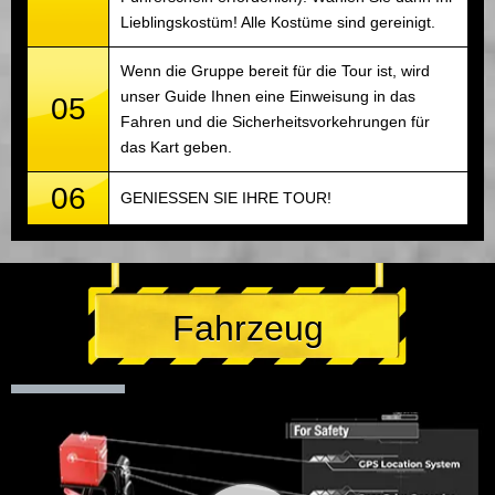
Lieblingskostüm! Alle Kostüme sind gereinigt.
Wenn die Gruppe bereit für die Tour ist, wird
unser Guide Ihnen eine Einweisung in das
05
Fahren und die Sicherheitsvorkehrungen für
das Kart geben.
06
GENIESSEN SIE IHRE TOUR!
Fahrzeug