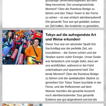
großartige Sehenswürdigkeiten auf dem
Weg hervorhob. Der unvergesslichste
Moment? Über die Rainbow Bridge zu
fahren und den Tokyo Tower in der Ferne
zu sehen – es war einfach atemberaubend!
Die gesamte Tour war gut getaktet, sodass
wir Zeit hatten, die Ausblicke zu genießen,
während wir gleichzeitig den Adrenalinkick
Tokyo auf die aufregendste Art
des Fahrens spürten. Das ist das ultimative
Tokio-Erlebnis!
und Weise erkunden!
Diese Tour war ein absoluter Spaß! Der
Nachmittag war die perfekte Zeit, um
loszufahren – die Sonne schien und die
Straßen waren voller Energie. Unser Guide
war fantastisch und sorgte dafür, dass wir
uns wohlfühlten, während er die Fahrt
unterhaltsam und spannend hielt. Der
beste Moment? Über die Rainbow Bridge
zu fahren und die spektakuläre Skyline zu
genießen! Der Tokyo Tower leuchtete in der
Ferne, und die Reflexionen auf dem
Wasser machten die gesamte Aussicht
noch atemberaubender. Das gesamte
Erlebnis war gut abgestimmt und bot die
perfekte Mischung aus Abenteuer und