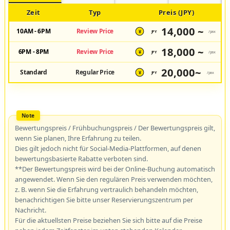
Zeit
Typ
Preis (JPY)
14,000 ~
10AM - 6PM
Review Price
JPY
/pax
¥
18,000 ~
6PM - 8PM
Review Price
JPY
/pax
¥
20,000~
Standard
Regular Price
JPY
/pax
¥
Bewertungspreis / Frühbuchungspreis / Der Bewertungspreis gilt,
wenn Sie planen, Ihre Erfahrung zu teilen.
Dies gilt jedoch nicht für Social-Media-Plattformen, auf denen
bewertungsbasierte Rabatte verboten sind.
**Der Bewertungspreis wird bei der Online-Buchung automatisch
angewendet. Wenn Sie den regulären Preis verwenden möchten,
z. B. wenn Sie die Erfahrung vertraulich behandeln möchten,
benachrichtigen Sie bitte unser Reservierungszentrum per
Nachricht.
Für die aktuellsten Preise beziehen Sie sich bitte auf die Preise