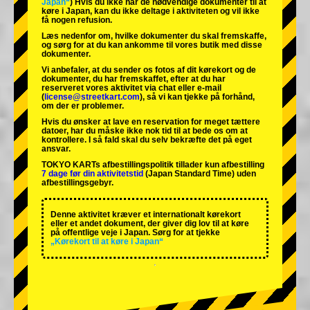
Japan“
) Hvis du ikke har de nødvendige dokumenter til at
køre i Japan, kan du ikke deltage i aktiviteten og vil ikke
få nogen refusion.
Læs nedenfor om, hvilke dokumenter du skal fremskaffe,
og sørg for at du kan ankomme til vores butik med disse
dokumenter.
Vi anbefaler, at du sender os fotos af dit kørekort og de
dokumenter, du har fremskaffet, efter at du har
reserveret vores aktivitet via chat eller e-mail
(
license@streetkart.com
), så vi kan tjekke på forhånd,
om der er problemer.
Hvis du ønsker at lave en reservation for meget tættere
datoer, har du måske ikke nok tid til at bede os om at
kontrollere. I så fald skal du selv bekræfte det på eget
ansvar.
TOKYO KARTs afbestillingspolitik tillader kun afbestilling
7 dage før din aktivitetstid
(Japan Standard Time) uden
afbestillingsgebyr.
Denne aktivitet kræver et internationalt kørekort
eller et andet dokument, der giver dig lov til at køre
på offentlige veje i Japan. Sørg for at tjekke
„Kørekort til at køre i Japan“