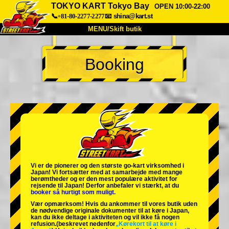
TOKYO KART Tokyo Bay
OPEN 10:00-22:00
📞+81-80-2277-2277
📧
shina@kart.st
MENU/Skift butik
TOP
Booking
Om
Specifikationer
Pris
Adgang
Stemme
FAQ
Virksomhed
Booking
Skift butik
Tokyo Shinagawa
Tokyo Akihabara#1
Tokyo Akihabara#2
Tokyo Shibuya
Vi er de
pionerer
og
den største go-kart virksomhed
i
Tokyo Shibuya Annex
Tokyo Bay
Japan! Vi fortsætter med at samarbejde med
mange
berømtheder
og er den
mest populære aktivitet
for
rejsende til Japan! Derfor anbefaler vi stærkt, at du
Tokyo Asakusa
Osaka
booker så hurtigt som muligt.
Vær opmærksom! Hvis du ankommer til vores butik uden
Okinawa
de nødvendige originale dokumenter til at køre i Japan,
kan du ikke deltage i aktiviteten og vil ikke få nogen
refusion.
(beskrevet nedenfor
„Kørekort til at køre i