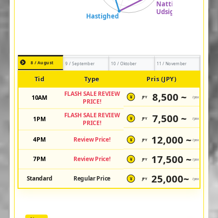
8 / August
9 / September
10 / Oktober
11 / November
Tid
Type
Pris (JPY)
FLASH SALE REVIEW
8,500 ~
10AM
JPY
/pax
¥
PRICE!
FLASH SALE REVIEW
7,500 ~
1PM
JPY
/pax
¥
PRICE!
12,000 ~
4PM
Review Price!
JPY
/pax
¥
17,500 ~
7PM
Review Price!
JPY
/pax
¥
25,000~
Standard
Regular Price
JPY
/pax
¥