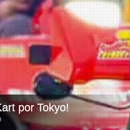
art por Tokyo!
!