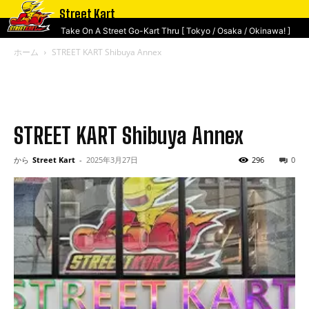
Street Kart
Take On A Street Go-Kart Thru [ Tokyo / Osaka / Okinawa! ]
ホーム
STREET KART Shibuya Annex
STREET KART Shibuya Annex
から
Street Kart
-
2025年3月27日
296
0