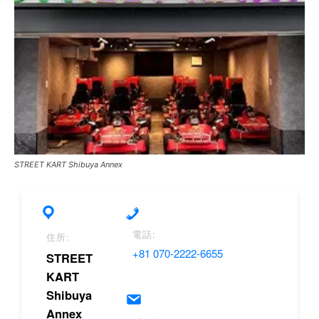
STREET KART Shibuya Annex
電話:
住所:
+81 070-2222-6655
STREET
KART
Shibuya
Annex