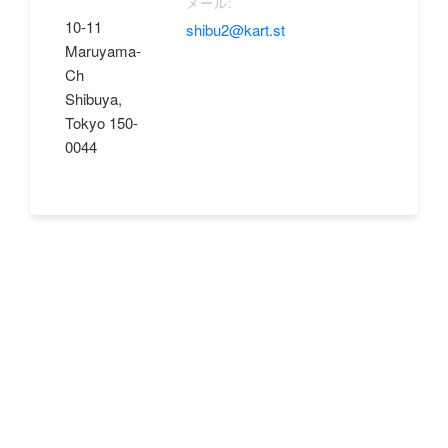
メール:
10-11
shibu2@kart.st
Maruyama-
Ch
Shibuya,
Tokyo 150-
0044