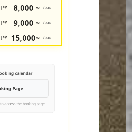
8,000 ~
JPY
/pax
9,000 ~
JPY
/pax
15,000~
JPY
/pax
ooking calendar
oking Page
 to access the booking page