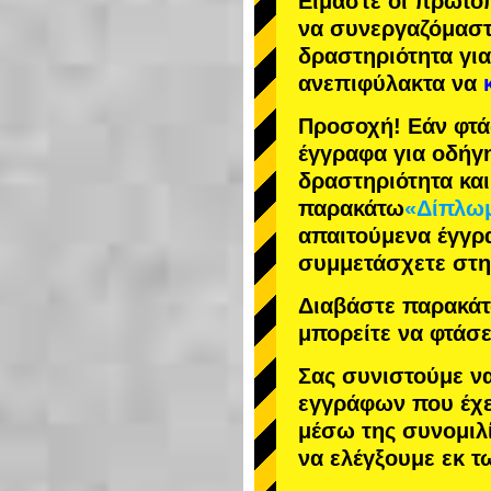
Είμαστε οι
πρωτο
να συνεργαζόμασ
δραστηριότητα
για
ανεπιφύλακτα να
Προσοχή! Εάν φτά
έγγραφα για οδήγ
δραστηριότητα κα
παρακάτω
«Δίπλωμ
απαιτούμενα έγγρ
συμμετάσχετε στη
Διαβάστε παρακάτω
μπορείτε να φτάσε
Σας συνιστούμε ν
εγγράφων που έχε
μέσω της συνομιλί
να ελέγξουμε εκ 