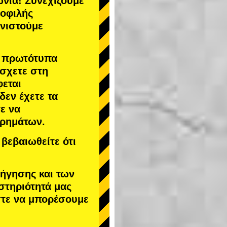
νία! Συνεχίζουμε
μοφιλής
υνιστούμε
α πρωτότυπα
άσχετε στη
φεται
 δεν έχετε τα
ε να
χρημάτων.
βεβαιωθείτε ότι
δήγησης και των
στηριότητά μας
στε να μπορέσουμε