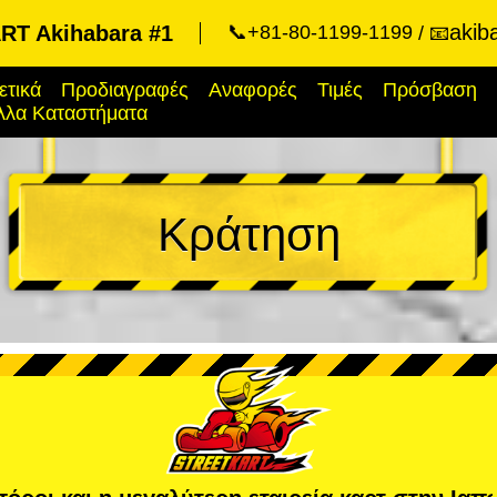
akib
T Akihabara #1
📞+81-80-1199-1199
📧
ετικά
Προδιαγραφές
Αναφορές
Τιμές
Πρόσβαση
λλα Καταστήματα
Κράτηση