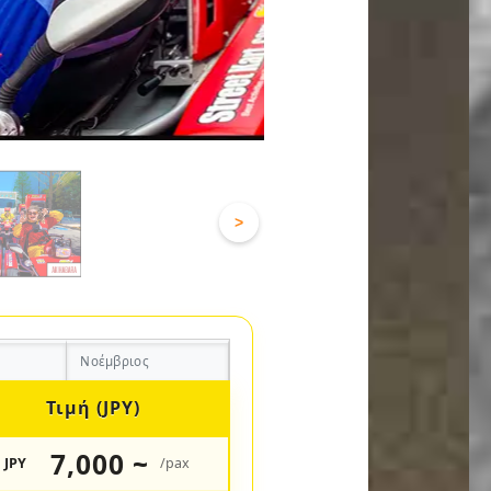
>
Νοέμβριος
Τιμή (JPY)
7,000 ~
JPY
/pax