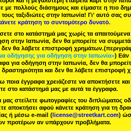
πόροι
και η
μεγαλύτερη εταιρεία καρτ
στην Ιαπω
τε με
πολλούς διάσημους
και είμαστε η
πιο δη
 τους ταξιδιώτες στην Ιαπωνία! Γι' αυτό σας σ
κάνετε κράτηση το συντομότερο δυνατό.
σετε στο κατάστημά μας χωρίς τα απαιτούμεν
ηση στην Ιαπωνία, δεν θα μπορείτε να συμμετ
ι δεν θα λάβετε επιστροφή χρημάτων.
(περιγρά
α οδήγησης για οδήγηση στην Ιαπωνία»
) Εάν
αφα για οδήγηση στην Ιαπωνία, δεν θα μπορείτ
 δραστηριότητα και δεν θα λάβετε επιστροφή 
 ποια έγγραφα χρειάζεστε να αποκτήσετε και 
τε στο κατάστημά μας με αυτά τα έγγραφα.
α μας στείλετε φωτογραφίες του διπλώματος ο
τε αποκτήσει αφού κάνετε κράτηση για τη δρα
ας ή μέσω e-mail (
license@streetkart.com
) ώ
των προτέρων αν υπάρχουν προβλήματα.