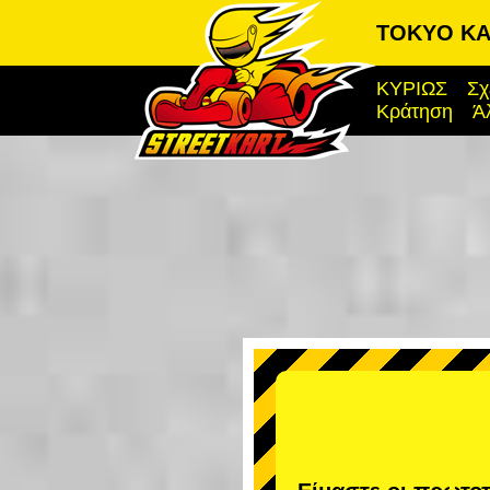
TOKYO KAR
ΚΥΡΙΩΣ
Σχ
Κράτηση
Ά