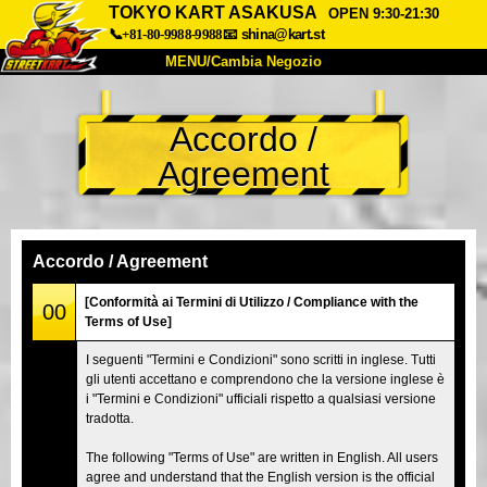
TOKYO KART ASAKUSA
OPEN 9:30-21:30
📞+81-80-9988-9988
📧
shina@kart.st
MENU/Cambia Negozio
INIZIO
Accordo /
Chi Siamo
Specifiche
Prezzo
Agreement
Accesso
Recensioni
FAQ
Azienda
Prenotazioni
Cambia Negozio
Accordo / Agreement
Tokyo Shinagawa
Tokyo Akihabara#1
[Conformità ai Termini di Utilizzo / Compliance with the
00
Terms of Use]
Tokyo Akihabara#2
Tokyo Shibuya
I seguenti "Termini e Condizioni" sono scritti in inglese. Tutti
Tokyo Shibuya Annex
Tokyo Bay
gli utenti accettano e comprendono che la versione inglese è
i "Termini e Condizioni" ufficiali rispetto a qualsiasi versione
Tokyo Asakusa
Osaka
tradotta.
Okinawa
The following "Terms of Use" are written in English. All users
agree and understand that the English version is the official