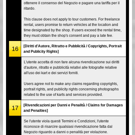
ottenere il consenso del Negozio e pagare una tariffa per il
ritardo.
This clause does not apply to tour customers. For freelance
rental, users promise to return vehicles at the location and
time designated by the shop. If users exceed the rental time,
they must obtain the shop's consent and pay a late fee.
[Diritti d'Autore, Ritratto e Pubblicità / Copyrights, Portrait
16
and Publicity Rights]
L'utente accetta di non fare alcuna rivendicazione sui diritti
d'autore, ritratto e pubblicità relativi alle fotografie relative
all'uso dei kart e dei servizi forniti.
Users agree not to make any claims regarding copyrights,
portrait rights, and publicity rights concerning photographs
related to the use of karts and services provided.
[Rivendicazioni per Danni e Penalità / Claims for Damages
17
and Penalties]
Se l'utente viola questi Termini e Condizioni, l'utente
riconosce di risarcire qualsiasi rivendicazione fatta dal
Negozio riguardo a danni o penalità per violazione.