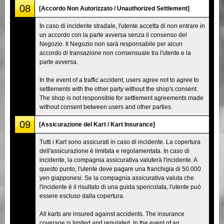
08
[Accordo Non Autorizzato / Unauthorized Settlement]
In caso di incidente stradale, l'utente accetta di non entrare in
un accordo con la parte avversa senza il consenso del
Negozio. Il Negozio non sarà responsabile per alcun
accordo di transazione non consensuale tra l'utente e la
parte avversa.
In the event of a traffic accident, users agree not to agree to
settlements with the other party without the shop's consent.
The shop is not responsible for settlement agreements made
without consent between users and other parties.
09
[Assicurazione del Kart / Kart Insurance]
Tutti i Kart sono assicurati in caso di incidente. La copertura
dell'assicurazione è limitata e regolamentata. In caso di
incidente, la compagnia assicurativa valuterà l'incidente. A
questo punto, l'utente deve pagare una franchigia di 50.000
yen giapponesi. Se la compagnia assicurativa valuta che
l'incidente è il risultato di una guida spericolata, l'utente può
essere escluso dalla copertura.
All karts are insured against accidents. The insurance
coverage is limited and regulated. In the event of an