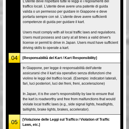
L'utente deve rispettare tutte le leggi e i regolamenti del
traffico locali. L'utente deve avere una patente di guida
valida o un permesso per guidare in Giappone e deve
portarla sempre con sé. L'utente deve avere sufficienti
competenze di guida per guidare il kart.
Users must comply with all local traffic laws and regulations.
Users must possess and carry at all times a valid driver's
license or permit to drive in Japan. Users must have sufficient
driving skills to operate a kart.
04
[Responsabilità del Kart / Kart Responsibility]
In Giappone, per legge è responsabilità dell'utente
assicurarsi che il kart sia operativo senza disfunzioni che
violino le leggi del traffico locali. (Esempio: indicatori laterali,
fari, luci posteriori, luci dei freni, freni, accelerazione)
In Japan, it is the user's responsibility by law to ensure that
the kart is roadworthy and free from malfunctions that would
violate local traffic laws (e.g., side signal lights, headlights,
taillights, brake lights, brakes, accelerator).
[Violazione delle Leggi sul Traffico / Violation of Traffic
05
Laws, etc.]