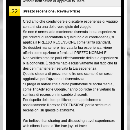
without notification or approval to users.
22
[Prezzo recensione / Review Price]
Crediamo che condividere e discutere esperienze di viaggio
con altri sia una delle vere gioie del viaggio.
Se non è necessario mantenere riservata la tua esperienza
(se prevedi di raccontarla a qualcuno o di condividerla), si
applica il PREZZO RECENSIONE come tariffa standard.
Se desideri mantenere riservata la tua esperienza, viene
offerta come opzione e fornita al PREZZO NORMALE.
Non verifichiamo se parli effettivamente della tua esperienza
o la condividi. È determinato esclusivamente dal fatto che tu
desideri mantenere riservata la tua esperienza.
Questo sistema di prezzi non offre uno sconto; è un costo
aggiuntivo per l'opzione di riservatezza.
Si prega di notare che alcune piattaforme di social media,
come TripAdvisor e Google, hanno politiche che vietano la
scrittura di recensioni in cambio di sconti.
Per rispetto delle loro politiche, non applicheremo
assolutamente il prezzo RECENSIONE per la scrittura di
recensioni su queste piattaforme.
We believe that sharing and discussing travel experiences
with others is one of the true joys of travel.