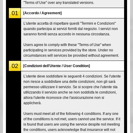
"Terms of Use" over any translated versions.
01
[Accordo / Agreement]
L'utente accetta di rispettare questi "Termini e Condizioni"
quando partecipa ai servizi forniti dal negozio. I servizi non
saranno forniti senza accordo in nessuna circostanza.
Users agree to comply with these "Terms of Use" when
participating in services provided by the store. Under no
circumstances will services be provided without agreement.
02
[Condizioni dell'Utente / User Condition]
L'utente deve soddisfare le seguenti 4 condizioni. Se l'utente
non riesce a soddisfare una delle condizioni, non gli sarà
permesso utilizzare il servizio. Se si scopre che l'utente sta
utilizzando il servizio anche se non soddisfa le condizioni,
allora l'utente riconosce che l'assicurazione non si
applicherà.
Users must meet all of the following 4 conditions. If any one
of the conditions is not met, users cannot use the service. If it
is found that users are using the service despite not meeting
the conditions, users acknowledge that insurance will not