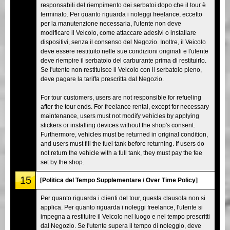
responsabili del riempimento dei serbatoi dopo che il tour è
terminato. Per quanto riguarda i noleggi freelance, eccetto
per la manutenzione necessaria, l'utente non deve
modificare il Veicolo, come attaccare adesivi o installare
dispositivi, senza il consenso del Negozio. Inoltre, il Veicolo
deve essere restituito nelle sue condizioni originali e l'utente
deve riempire il serbatoio del carburante prima di restituirlo.
Se l'utente non restituisce il Veicolo con il serbatoio pieno,
deve pagare la tariffa prescritta dal Negozio.
For tour customers, users are not responsible for refueling
after the tour ends. For freelance rental, except for necessary
maintenance, users must not modify vehicles by applying
stickers or installing devices without the shop's consent.
Furthermore, vehicles must be returned in original condition,
and users must fill the fuel tank before returning. If users do
not return the vehicle with a full tank, they must pay the fee
set by the shop.
15
[Politica del Tempo Supplementare / Over Time Policy]
Per quanto riguarda i clienti del tour, questa clausola non si
applica. Per quanto riguarda i noleggi freelance, l'utente si
impegna a restituire il Veicolo nel luogo e nel tempo prescritti
dal Negozio. Se l'utente supera il tempo di noleggio, deve