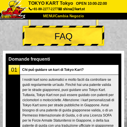
TOKYO KART Tokyo
OPEN 10:00-22:00
📞+81-80-2277-2277
📧
shina@kart.st
MENU/Cambia Negozio
INIZIO
FAQ
Chi Siamo
Specifiche
Prezzo
Accesso
Recensioni
FAQ
Azienda
Prenotazioni
Domande frequenti
Cambia Negozio
01
Chi può guidare un kart di Tokyo Kart?
Tokyo Shinagawa
Tokyo Akihabara#1
I nostri kart sono automatici e molto facili da controllare se
guidi regolarmente un'auto. Finché hai una patente valida
Tokyo Akihabara#2
Tokyo Shibuya
per le strade giapponesi, puoi guidare uno Tokyo Kart.
Tokyo Shibuya Annex
Tokyo Bay
Tuttavia, Tokyo Kart non può essere guidato con patenti per
ciclomotori o motociclette. Attenzione: i kart personalizzati di
Tokyo Asakusa
Osaka
Tokyo Kart sono per strade pubbliche in Giappone. Avrai
bisogno di una patente di guida giapponese valida, o di un
Okinawa
Permesso Internazionale di Guida, o di una Licenza SOFA
per le Forze Armate Statunitensi in Giappone, o della tua
patente di guida con una traduzione ufficiale in giapponese