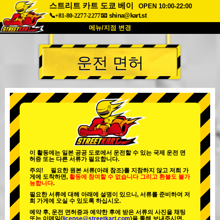
스트리트 카트 도쿄 베이
OPEN 10:00-22:00
📞+81-80-2277-2277
📧
shina@kart.st
메뉴/지점 변경
최상단
운전 면허
소개
사양
가격
접근성
고객 리뷰
자주 묻는 질문
회사 정보
예약
지점 변경
도쿄 시나가와 #1
도쿄 아키하바라#1
도쿄 아키하바라#2
도쿄 시부야
이 활동에는 일본 공공 도로에서 운전할 수 있는 국제 운전 면
허증 또는 다른 서류가 필요합니다.
도쿄 시부야 애넥스
도쿄 베이
주의! 필요한 원본 서류(아래 참조)를 지참하지 않고 저희 가
게에 도착하면,
활동에 참여할 수 없습니다
그리고
환불도 불가
도쿄 아사쿠사
오사카
능합니다
.
필요한 서류에 대해 아래에 설명이 있으니, 서류를 준비하여 저
오키나와
희 가게에 오실 수 있도록 하십시오.
예약 후, 운전 면허증과 예약한 후에 받은 서류의 사진을 채팅
또는 이메일(
license@streetkart.com
)을 통해 보내주시면,