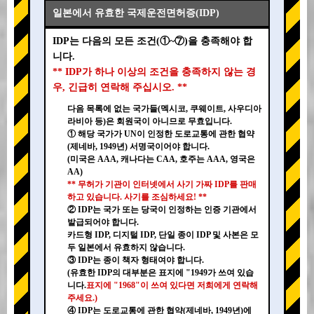
일본에서 유효한 국제운전면허증(IDP)
IDP는 다음의 모든 조건(①~⑦)을 충족해야 합
니다.
** IDP가 하나 이상의 조건을 충족하지 않는 경
우, 긴급히 연락해 주십시오. **
다음 목록에 없는 국가들(멕시코, 쿠웨이트, 사우디아
라비아 등)은 회원국이 아니므로 무효입니다.
① 해당 국가가 UN이 인정한 도로교통에 관한 협약
(제네바, 1949년) 서명국이어야 합니다.
(미국은 AAA, 캐나다는 CAA, 호주는 AAA, 영국은
AA)
** 무허가 기관이 인터넷에서 사기 가짜 IDP를 판매
하고 있습니다. 사기를 조심하세요! **
② IDP는 국가 또는 당국이 인정하는 인증 기관에서
발급되어야 합니다.
카드형 IDP, 디지털 IDP, 단일 종이 IDP 및 사본은 모
두 일본에서 유효하지 않습니다.
③ IDP는 종이 책자 형태여야 합니다.
(유효한 IDP의 대부분은 표지에 "1949가 쓰여 있습
니다.
표지에 "1968"이 쓰여 있다면 저희에게 연락해
주세요.)
④ IDP는 도로교통에 관한 협약(제네바, 1949년)에