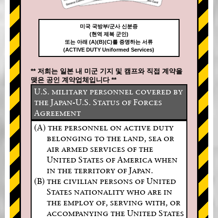
미국 국방부/군사 신분증
(현역 제복 군인)
또는 아래 (A)(B)(C)를 증명하는 서류
(ACTIVE DUTY Uniformed Services)
** 저희는 일본 내 미군 기지 및 캠프와 직접 계약을
맺은 공인 계약업체입니다 **
U.S. military personnel covered by
the Japan-U.S. Status of Forces
Agreement
(A) the personnel on active duty
belonging to the land, sea or
air armed services of the
United States of America when
in the territory of Japan.
(B) the civilian persons of United
States nationality who are in
the employ of, serving with, or
accompanying the United States