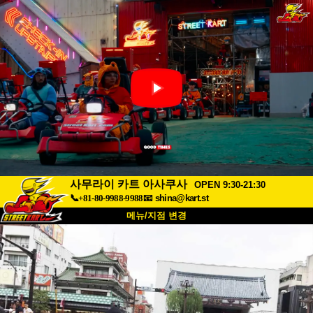
사무라이 카트 아사쿠사
OPEN 9:30-21:30
📞+81-80-9988-9988
📧
shina@kart.st
메뉴/지점 변경
최상단
소개
사양
가격
접근성
고객 리뷰
자주 묻는 질문