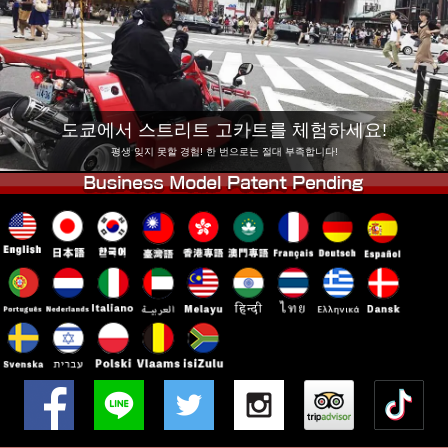
회사 정보
예약
지점 변경
도쿄 시나가와 #1
도쿄 아키하바라#1
도쿄 아키하바라#2
도쿄 시부야
도쿄에서 스트리트 고카트를 체험하세요!
도쿄 시부야 애넥스
도쿄 베이
평생 잊지 못할 경험! 한 번으로는 절대 부족합니다!
도쿄 아사쿠사
오사카
오키나와