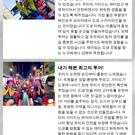
차 있었습니다. 우리의 가이드는 재미있고 매
력적이어서 안전하면서도 짜릿한 경험을 할
수 있도록 해주었습니다. 가장 좋은 부분은?
레인보우 브리지에서 도쿄 스카이라인을 보
는 것이었습니다! 도쿄 타워는 아름답게 돋보
여 잊지 못할 순간을 만들어주었습니다. 전체
투어는 원활하고 잘 조직되어 있어 경치를 즐
길 충분한 시간을 주면서도 짜릿한 경험을 느
낄 수 있었습니다. 재미있는 도쿄 모험을 찾
는 누구에게나 강력히 추천합니다!
내가 해본 최고의 투어!
우리가 도착한 순간부터 흥분이 느껴졌습니
다. 직원들은 정말 환영해 주었고, 가이드가
도로에 나서기 전에 우리가 편안한지 확인해
주었습니다. 도쿄 만을 따라 고카트를 운전하
는 것은 꿈에서 나온 것 같은 느낌이었습니
다! 거리를 질주하는 감각, 도시의 눈부신 불
빛, 유명한 지역을 지나가는 짜릿함이 이 경
험을 잊을 수 없는 것으로 만들었습니다. 우
리의 가이드는 유머러스하고 친절할 뿐만 아
니라 항상 우리의 안전을 보장해 주었습니다.
도쿄를 탐험할 수 있는 재미있고 짜릿하며 독
특한 방법을 찾고 있다면, 이게 바로 그 방법