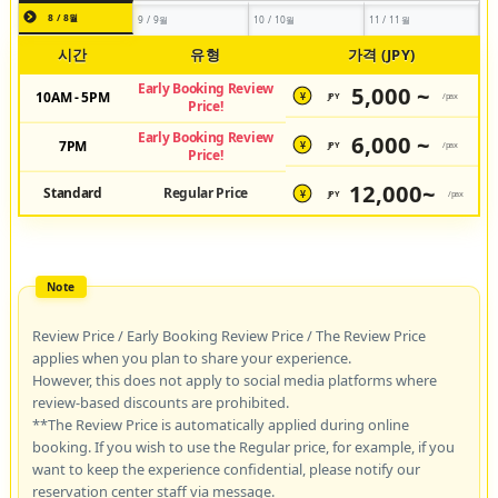
8 / 8월
9 / 9월
10 / 10월
11 / 11월
시간
유형
가격 (JPY)
Early Booking Review
5,000 ~
10AM - 5PM
JPY
/pax
¥
Price!
Early Booking Review
6,000 ~
7PM
JPY
/pax
¥
Price!
12,000~
Standard
Regular Price
JPY
/pax
¥
Review Price / Early Booking Review Price / The Review Price
applies when you plan to share your experience.
However, this does not apply to social media platforms where
review-based discounts are prohibited.
**The Review Price is automatically applied during online
booking. If you wish to use the Regular price, for example, if you
want to keep the experience confidential, please notify our
reservation center staff via message.