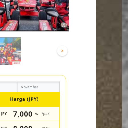
>
November
Harga (JPY)
7,000 ~
JPY
/pax