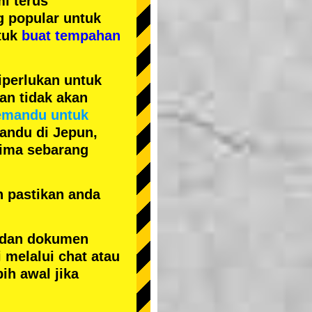
i terus
ng popular
untuk
tuk
buat tempahan
iperlukan untuk
an tidak akan
emandu untuk
andu di Jepun,
erima sebarang
n pastikan anda
 dan dokumen
 melalui chat atau
ih awal jika