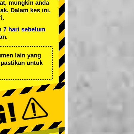
kat, mungkin anda
k. Dalam kes ini,
i.
n
7 hari sebelum
an.
umen lain yang
pastikan untuk