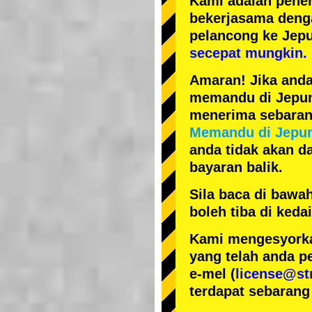
Kami adalah
pener
bekerjasama den
pelancong ke Jep
secepat mungkin.
Amaran! Jika anda
memandu di Jepun, 
menerima sebarang
Memandu di Jepu
anda tidak akan da
bayaran balik.
Sila baca di bawa
boleh tiba di ked
Kami mengesyorka
yang telah anda p
e-mel (
license@st
terdapat sebarang