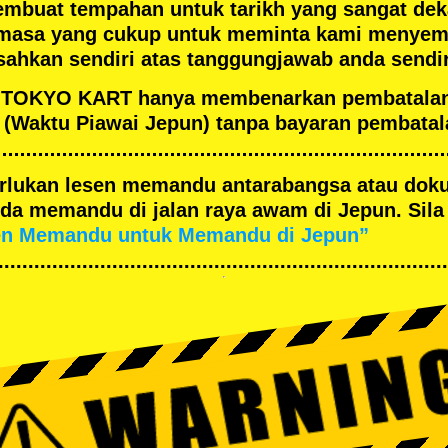
embuat tempahan untuk tarikh yang sangat de
masa yang cukup untuk meminta kami menyema
ahkan sendiri atas tanggungjawab anda sendir
an TOKYO KART hanya membenarkan pembatala
(Waktu Piawai Jepun) tanpa bayaran pembatal
merlukan lesen memandu antarabangsa atau dok
a memandu di jalan raya awam di Jepun. Sila 
en Memandu untuk Memandu di Jepun”