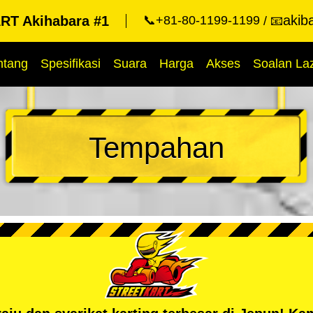
akib
T Akihabara #1
📞+81-80-1199-1199
📧
ntang
Spesifikasi
Suara
Harga
Akses
Soalan La
Tempahan