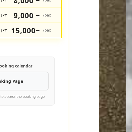
8,000 ~
JPY
/pax
9,000 ~
JPY
/pax
15,000~
JPY
/pax
ooking calendar
oking Page
 to access the booking page