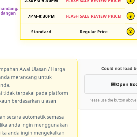
2:30PM-5:30PM
FLASH SALE REVIEW PRICE!
¥
7PM-8:30PM
FLASH SALE REVIEW PRICE!
¥
Standard
Regular Price
¥
Could not load b
empahan Awal Ulasan / Harga
a anda merancang untuk
Open Bo
anda.
 tidak terpakai pada platform
skaun berdasarkan ulasan
Please use the button above
an secara automatik semasa
 Jika anda ingin menggunakan
 jika anda ingin mengekalkan