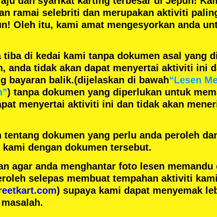
aju
dan
syarikat karting terbesar
di Jepun! Kam
gan
ramai selebriti
dan merupakan
aktiviti pali
un! Oleh itu, kami amat mengesyorkan anda un
 tiba di kedai kami tanpa dokumen asal yang d
anda tidak akan dapat menyertai aktiviti ini d
 bayaran balik.
(dijelaskan di bawah
“Lesen M
n”
) tanpa dokumen yang diperlukan untuk mem
pat menyertai aktiviti ini dan tidak akan men
h tentang dokumen yang perlu anda peroleh da
ai kami dengan dokumen tersebut.
n agar anda menghantar foto lesen memandu
eroleh selepas membuat tempahan aktiviti kami
reetkart.com
) supaya kami dapat menyemak leb
 masalah.