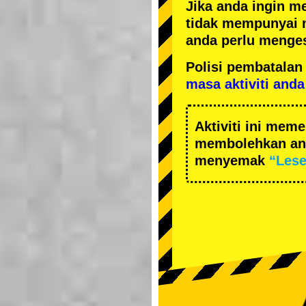
Jika anda ingin m
tidak mempunyai 
anda perlu menges
Polisi pembatal
masa aktiviti anda
Aktiviti ini me
membolehkan and
menyemak
“Les