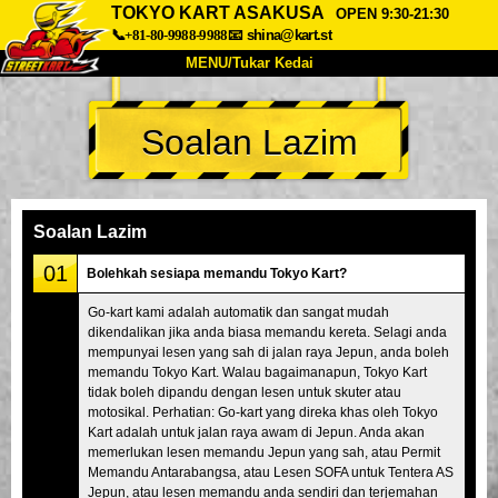
TOKYO KART ASAKUSA
OPEN 9:30-21:30
📞+81-80-9988-9988
📧
shina@kart.st
MENU/Tukar Kedai
UTAMA
Soalan Lazim
Tentang
Spesifikasi
Harga
Akses
Suara
Soalan Lazim
Syarikat
Tempahan
Soalan Lazim
Tukar Kedai
01
Bolehkah sesiapa memandu Tokyo Kart?
Tokyo Shinagawa
Tokyo Akihabara#1
Go-kart kami adalah automatik dan sangat mudah
dikendalikan jika anda biasa memandu kereta. Selagi anda
Tokyo Akihabara#2
Tokyo Shibuya
mempunyai lesen yang sah di jalan raya Jepun, anda boleh
Tokyo Shibuya Annex
Tokyo Bay
memandu Tokyo Kart. Walau bagaimanapun, Tokyo Kart
tidak boleh dipandu dengan lesen untuk skuter atau
Tokyo Asakusa
Osaka
motosikal. Perhatian: Go-kart yang direka khas oleh Tokyo
Kart adalah untuk jalan raya awam di Jepun. Anda akan
Okinawa
memerlukan lesen memandu Jepun yang sah, atau Permit
Memandu Antarabangsa, atau Lesen SOFA untuk Tentera AS
Jepun, atau lesen memandu anda sendiri dan terjemahan