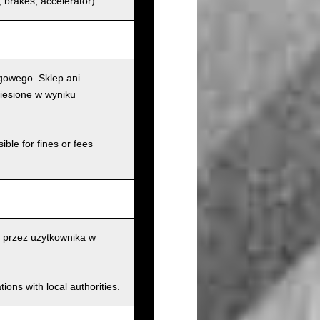
s, brakes, accelerator).
gowego. Sklep ani
iesione w wyniku
ible for fines or fees
 przez użytkownika w
ions with local authorities.