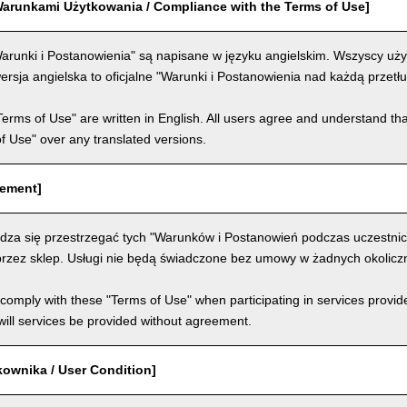
arunkami Użytkowania / Compliance with the Terms of Use]
arunki i Postanowienia" są napisane w języku angielskim. Wszyscy użyt
ersja angielska to oficjalne "Warunki i Postanowienia nad każdą przet
Terms of Use" are written in English. All users agree and understand tha
 of Use" over any translated versions.
eement]
dza się przestrzegać tych "Warunków i Postanowień podczas uczestni
rzez sklep. Usługi nie będą świadczone bez umowy w żadnych okolicz
comply with these "Terms of Use" when participating in services provid
ill services be provided without agreement.
kownika / User Condition]