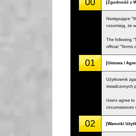
00
[Zgodność z W
Następujące "W
rozumieją, że w
The following "
official "Terms
01
[Umowa / Agr
Użytkownik zga
świadczonych p
Users agree to 
circumstances w
02
[Warunki Użyt