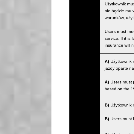
Użytkownik musi
nie będzie mu w
warunków, użyt
Users must meet
service. If it 
insurance will n
A)
Użytkownik m
jazdy oparte na
A)
Users must po
based on the 1
B)
Użytkownik m
B)
Users must ha