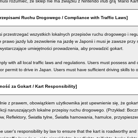
usi rozumieć, że sklep nie ma związku z Nintendo i/lub grą 'Mario Kart
rzepisami Ruchu Drogowego / Compliance with Traffic Laws]
i przestrzegać wszystkich lokalnych przepisów ruchu drogowego i regu
prawo jazdy lub zezwolenie na jazdę w Japonii i musi je zawsze przy 
wystarczające umiejętności prowadzenia, aby prowadzić gokart.
ly with all local traffic laws and regulations. Users must possess and ca
 or permit to drive in Japan. Users must have sufficient driving skills to 
ość za Gokart / Kart Responsibility]
nie z prawem, obowiązkiem użytkownika jest upewnienie się, że gokart
kcji naruszających lokalne przepisy ruchu drogowego. (Przykład: Boczn
, Reflektory, Światła tylne, Światła hamowania, hamulce, przyspiesze
the user's responsibility by law to ensure that the kart is roadworthy and