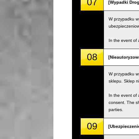
07
[Wypadki Drogo
W przypadku wy
ubezpieczenio
In the event of 
08
[Nieautoryzow
W przypadku wy
sklepu. Sklep 
In the event of 
consent. The s
parties.
09
[Ubezpieczenie