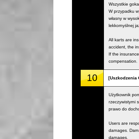
Wszystkie goka
W przypadku wy
własny w wysok
lekkomyślnej j
All karts are i
accident, the i
If the insuranc
compensation.
10
[Uszkodzenia 
Użytkownik pon
rzeczywistymi 
prawo do doch
Users are respo
damages. Damage
damages.