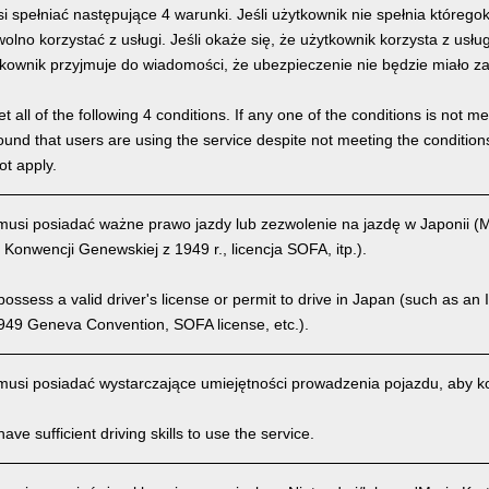
 spełniać następujące 4 warunki. Jeśli użytkownik nie spełnia którego
olno korzystać z usługi. Jeśli okaże się, że użytkownik korzysta z usł
kownik przyjmuje do wiadomości, że ubezpieczenie nie będzie miało z
 all of the following 4 conditions. If any one of the conditions is not m
is found that users are using the service despite not meeting the conditi
ot apply.
usi posiadać ważne prawo jazdy lub zezwolenie na jazdę w Japonii 
 Konwencji Genewskiej z 1949 r., licencja SOFA, itp.).
ssess a valid driver's license or permit to drive in Japan (such as an I
949 Geneva Convention, SOFA license, etc.).
usi posiadać wystarczające umiejętności prowadzenia pojazdu, aby kor
ve sufficient driving skills to use the service.