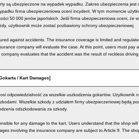
rty są ubezpieczone na wypadek wypadku. Zakres ubezpieczenia jest o
padku firma ubezpieczeniowa oceni incydent. W tym momencie użytkow
ości 50 000 jenów japońskich. Jeśli firma ubezpieczeniowa oceni, że 
azdy, użytkownik może zostać pozbawiony ochrony ubezpieczeniowej.
nsured against accidents. The insurance coverage is limited and regulate
nsurance company will evaluate the case. At this point, users must pay 
e company evaluates that the accident was the result of reckless drivin
Gokarta / Kart Damages]
osi odpowiedzialność za wszelkie uszkodzenia gokartów. Użytkownik ro
szkodami. Wszelkie szkody z udziałem firmy ubezpieczeniowej będą pod
odzenia odszkodowania za szkody.
nsible for any damage to the kart. Users understand that the shop will 
s involving the insurance company are subject to Article 9. The shop 