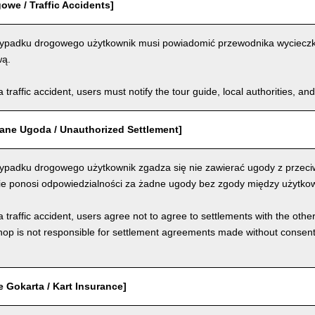
we / Traffic Accidents]
padku drogowego użytkownik musi powiadomić przewodnika wycieczki, 
wą.
a traffic accident, users must notify the tour guide, local authorities, 
ane Ugoda / Unauthorized Settlement]
padku drogowego użytkownik zgadza się nie zawierać ugody z przeci
nie ponosi odpowiedzialności za żadne ugody bez zgody między użytkow
a traffic accident, users agree not to agree to settlements with the othe
hop is not responsible for settlement agreements made without consen
 Gokarta / Kart Insurance]