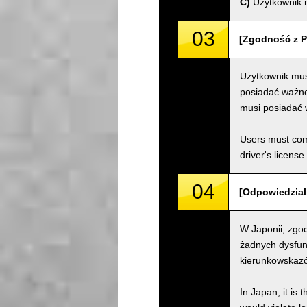
C)
Użytkownik m
03
[Zgodność z P
Użytkownik mus
posiadać ważne 
musi posiadać 
Users must comp
driver's license
04
[Odpowiedzialn
W Japonii, zgod
żadnych dysfun
kierunkowskazów
In Japan, it is 