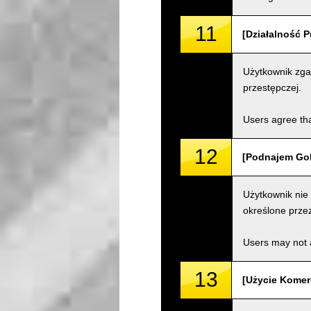
11
[Działalność P
Użytkownik zgad
przestępczej.
Users agree tha
12
[Podnajem Gok
Użytkownik nie
określone przez
Users may not a
13
[Użycie Komer