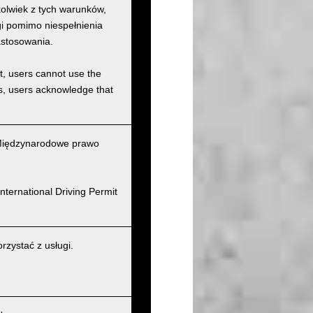
kolwiek z tych warunków,
ugi pomimo niespełnienia
astosowania.
et, users cannot use the
ons, users acknowledge that
(Międzynarodowe prawo
nternational Driving Permit
zystać z usługi.