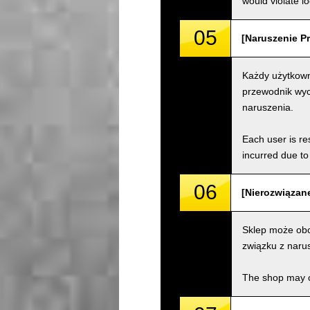
would violate loc
05
[Naruszenie Pr
Każdy użytkown
przewodnik wyc
naruszenia.
Each user is res
incurred due to 
06
[Nierozwiązane
Sklep może obc
związku z naru
The shop may ch