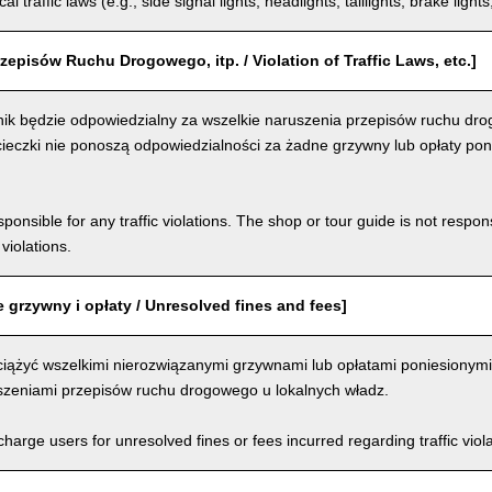
al traffic laws (e.g., side signal lights, headlights, taillights, brake light
zepisów Ruchu Drogowego, itp. / Violation of Traffic Laws, etc.]
ik będzie odpowiedzialny za wszelkie naruszenia przepisów ruchu dro
ieczki nie ponoszą odpowiedzialności za żadne grzywny lub opłaty pon
ponsible for any traffic violations. The shop or tour guide is not respons
violations.
 grzywny i opłaty / Unresolved fines and fees]
iążyć wszelkimi nierozwiązanymi grzywnami lub opłatami poniesionymi
szeniami przepisów ruchu drogowego u lokalnych władz.
arge users for unresolved fines or fees incurred regarding traffic violat