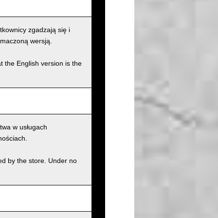
kownicy zgadzają się i
łumaczoną wersją.
t the English version is the
ctwa w usługach
nościach.
ed by the store. Under no