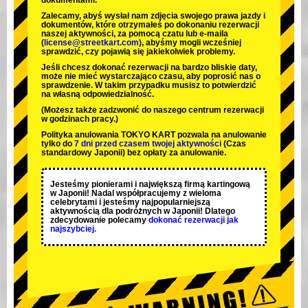
dokumentami.
Zalecamy, abyś wysłał nam zdjęcia swojego prawa jazdy i
dokumentów, które otrzymałeś po dokonaniu rezerwacji
naszej aktywności, za pomocą czatu lub e-maila
(
license@streetkart.com
), abyśmy mogli wcześniej
sprawdzić, czy pojawią się jakiekolwiek problemy.
Jeśli chcesz dokonać rezerwacji na bardzo bliskie daty,
może nie mieć wystarczająco czasu, aby poprosić nas o
sprawdzenie. W takim przypadku musisz to potwierdzić
na własną odpowiedzialność.
(Możesz także zadzwonić do naszego centrum rezerwacji
w godzinach pracy.)
Polityka anulowania TOKYO KART pozwala na anulowanie
tylko do
7 dni przed czasem twojej aktywności
(Czas
standardowy Japonii) bez opłaty za anulowanie.
Jesteśmy
pionierami
i
największą firmą kartingową
w Japonii! Nadal współpracujemy z
wieloma
celebrytami
i jesteśmy
najpopularniejszą
aktywnością
dla podróżnych w Japonii! Dlatego
zdecydowanie polecamy
dokonać rezerwacji jak
najszybciej.