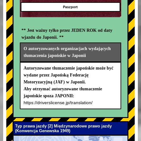
Paszport
** Jest ważny tylko przez JEDEN ROK od daty
wjazdu do Japonii. **
O autoryzowanych organizacjach wydających
tłumaczenia japońskie w Japonii
Autoryzowane tłumaczenie japońskie może być
wydane przez Japońską Federację
Motoryzacyjną (JAF) w Japonii.
Aby otrzymać autoryzowane tłumaczenie
japońskie spoza JAPONII:
https://driverslicense.jp/translation/
Typ prawa jazdy [2] Międzynarodowe prawo jazdy
(Konwencja Genewska 1949)