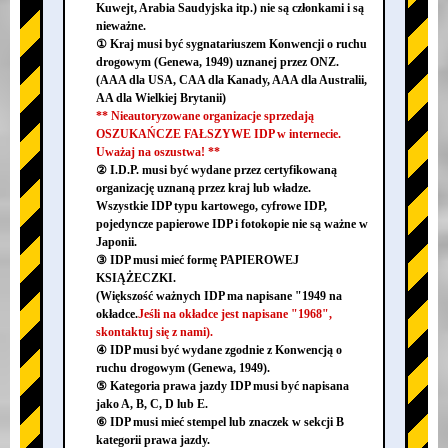
Kuwejt, Arabia Saudyjska itp.) nie są członkami i są
nieważne.
① Kraj musi być sygnatariuszem Konwencji o ruchu
drogowym (Genewa, 1949) uznanej przez ONZ.
(AAA dla USA, CAA dla Kanady, AAA dla Australii,
AA dla Wielkiej Brytanii)
** Nieautoryzowane organizacje sprzedają
OSZUKAŃCZE FAŁSZYWE IDP w internecie.
Uważaj na oszustwa! **
② I.D.P. musi być wydane przez certyfikowaną
organizację uznaną przez kraj lub władze.
Wszystkie IDP typu kartowego, cyfrowe IDP,
pojedyncze papierowe IDP i fotokopie nie są ważne w
Japonii.
③ IDP musi mieć formę PAPIEROWEJ
KSIĄŻECZKI.
(Większość ważnych IDP ma napisane "1949 na
okładce.
Jeśli na okładce jest napisane "1968",
skontaktuj się z nami).
④ IDP musi być wydane zgodnie z Konwencją o
ruchu drogowym (Genewa, 1949).
⑤ Kategoria prawa jazdy IDP musi być napisana
jako A, B, C, D lub E.
⑥ IDP musi mieć stempel lub znaczek w sekcji B
kategorii prawa jazdy.