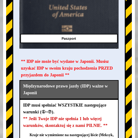
Paszport
** IDP nie może być wydane w Japonii. Musisz
uzyskać IDP w swoim kraju pochodzenia PRZED
przyjazdem do Japonii **
Międzynarodowe prawo jazdy (IDP) ważne w
Japonii
IDP musi spełniać WSZYSTKIE następujące
warunki (①~⑦).
** Jeśli Twoje IDP nie spełnia 1 lub więcej
warunków, skontaktuj się z nami PILNIE. **
Kraje nie wymienione na następującej liście (Meksyk,