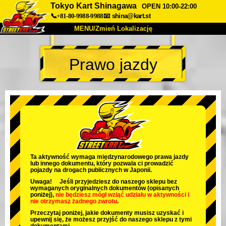
Tokyo Kart Shinagawa
OPEN 10:00-22:00
📞+81-80-9988-9988
📧
shina@kart.st
MENU/Zmień Lokalizację
TOP
Prawo jazdy
O nas
Specyfikacja
Cena
Dojazd
Opinie
FAQ
Firma
Rezerwacja
Zmień Lokalizację
Tokyo Shinagawa
Tokyo Akihabara#1
Tokyo Akihabara#2
Tokyo Shibuya
Ta aktywność wymaga międzynarodowego prawa jazdy
lub innego dokumentu, który pozwala ci prowadzić
Tokyo Shibuya Annex
Tokyo Bay
pojazdy na drogach publicznych w Japonii.
Uwaga! Jeśli przyjedziesz do naszego sklepu bez
Tokyo Asakusa
Osaka
wymaganych oryginalnych dokumentów (opisanych
poniżej),
nie będziesz mógł wziąć udziału w aktywności
i
nie otrzymasz żadnego zwrotu
.
Okinawa
Przeczytaj poniżej, jakie dokumenty musisz uzyskać i
upewnij się, że możesz przyjść do naszego sklepu z tymi