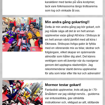
karaktärer med tanke på våra kostymer,
tack vare folkmassorna längs trottoarerna
som log och vinkade åt oss.
Min andra gång gokarting!!
Detta är min andra gång jag kör gokart, och
jag måste säga att det är en helt annan
upplevelse varje gång! Att köra i Shibuya är
en helt annan värld jämfört med att köra i
Okinawa. Shibuyas livliga gator är fyllda
med en vibrerande mix av bilar, skotrar och
fotgängare, vilket skapar en spännande
atmosfär som håller dig alert. Det känns
verkligen som ett äventyr när du navigerar
genom det upptagna stadsmiljön. Jag
rekommenderar starkt denna upplevelse
för alla som letar efter lite kul och adrenalin!
Mormor testar gokart!
Fantastisk upplevelse, trots att jag är i 70-
årsåldern var jag väldigt nervös... guiderna
var entusiastiska, gav utmärkta
instruktioner och, viktigast av allt, stöttande