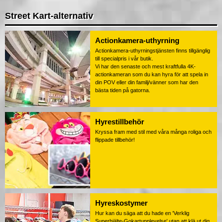
Street Kart-alternativ
Actionkamera-uthyrning
Actionkamera-uthyrningstjänsten finns tillgänglig
till specialpris i vår butik.
Vi har den senaste och mest kraftfulla 4K-
actionkameran som du kan hyra för att spela in
din POV eller din familj/vänner som har den
bästa tiden på gatorna.
Hyrestillbehör
Kryssa fram med stil med våra många roliga och
flippade tillbehör!
Hyreskostymer
Hur kan du säga att du hade en 'Verklig
Superhjälte-Gokartupplevelse' utan att klä ut dig