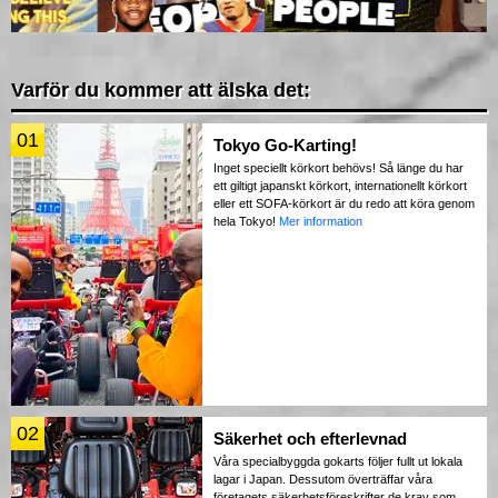
Varför du kommer att älska det:
01
Tokyo Go-Karting!
Inget speciellt körkort behövs! Så länge du har
ett giltigt japanskt körkort, internationellt körkort
eller ett SOFA-körkort är du redo att köra genom
hela Tokyo!
Mer information
02
Säkerhet och efterlevnad
Våra specialbyggda gokarts följer fullt ut lokala
lagar i Japan. Dessutom överträffar våra
företagets säkerhetsföreskrifter de krav som