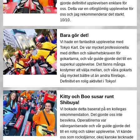
gjorde definitivt upplevelsen enklare för
oss. Detta var en oförglömlig upplevelse för
oss och jag rekommenderar det starkt.
10/10.
Bara gör det!
Vi hade en fantastisk upplevelse med
Tokyo Kart. De var mycket professionella
med driften och säkerhetskraven för
gokartarna, och vår guide gjorde det till en
superkul upplevelse. Det fanns många
kostymer att välja mellan, och våra gokarts
såg mycket bättre ut än andra företags.
Definitivt en rolig aktivitet i Tokyo!
Kitty och Boo susar runt
Shibuya!
Vi bokade detta baserat på en kollegas
rekommendation. Det gjorde oss inte
besvikna. Operatörerna var
välorganiserade och vår guide gjorde det
till en rolig och säker upplevelse. Vi kände
oss som rockstjärnor, okej kanske tecknade