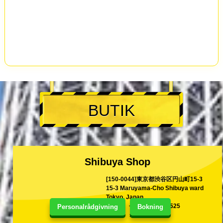
BUTIK
Shibuya Shop
[150-0044]東京都渋谷区円山町15-3
15-3 Maruyama-Cho Shibuya ward
Tokyo, Japan
TEL
+81-80-9999-2525
Personalrådgivning
Bokning
E-post
shina@kart.st