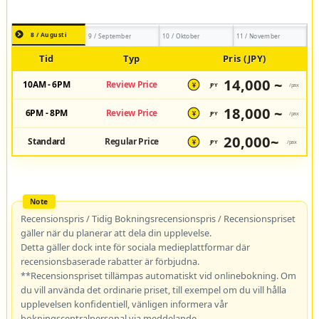
8 / Augusti
9 / September
10 / Oktober
11 / November
Tid
Typ
Pris (JPY)
14,000 ~
10AM - 6PM
Review Price
JPY
/pax
¥
18,000 ~
6PM - 8PM
Review Price
JPY
/pax
¥
20,000~
Standard
Regular Price
JPY
/pax
¥
Recensionspris / Tidig Bokningsrecensionspris / Recensionspriset
gäller när du planerar att dela din upplevelse.
Detta gäller dock inte för sociala medieplattformar där
recensionsbaserade rabatter är förbjudna.
**Recensionspriset tillämpas automatiskt vid onlinebokning. Om
du vill använda det ordinarie priset, till exempel om du vill hålla
upplevelsen konfidentiell, vänligen informera vår
bokningscentralpersonal via meddelande.