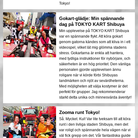
Tokyo!
Gokart-glädje: Min spännande
dag på TOKYO KART Shibuya
Min upplevelse på TOKYO KART Shibuya
var en spännande flykt. Att köra gokart
genom gatorna kändes som att kliva in i ett
videospel, vilket lät mig glömma stadens
stress. Gokartarna är enkla att hantera,
med tydliga instruktioner för nybörjare, och
säkerheten är en hög prioritet. Den vänliga
personalen gjorde upplevelsen ännu
roligare när vi körde förbi Shibuyas
landmärken och njöt av sevärdheterna.
Med möjligheten att välja kostymer är det
perfekt för grupper. Jag rekommenderar
starkt detta unika och minnesvärda äventyr!
Zooma runt Tokyo!
Så. Mycket. Kul! Var lite tveksam till att köra
runt i den livliga staden Shibuya, men det
var roligt och spännande hela vägen när vi
väl fick grepp om det. Vår fantastiska guide