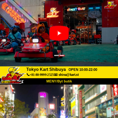
Tokyo Kart Shibuya
OPEN 10:00-22:00
📞+81-80-9999-2525
📧
shina@kart.st
MENY/Byt butik
HEM
Om oss
Specifikationer
Pris
Hitta hit
Röster
FAQ