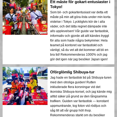
Ett måste för gokart-entusiaster i
Tokyo!
Som bil- och gokartentusiast var detta ett
måste på min att göra-lista under min korta
vistelse i Tokyo. Lyckligtvis kör de i alla
väder, och det lätta regnet dämpade inte
alls upplevelsen! Vår guide var fantastisk,
informativ och gjorde att allt kändes tryggt
för alla som hade några bekymmer. Hela
teamet på kontoret var fantastiskt och
vänligt, så du vet att det kommer att bli en
bra tid! Rekommenderas 1000% och jag
gör det igen när jag besöker Japan igen!
Oförglömlig Shibuya-tur
Jag hade en fantastisk tid på Shibuya-turen
med den otroliga guiden! Rutten
inkluderade flera korsningar vid det
ikoniska Shibuya-korset, och jag kände mig
alltid säker på grund av den långsamma
trafiken. Guiden var fantastisk — konstant
uppmuntrande, tog foton vid rödljus och
såg till att vår grupp höll ihop.
Rekommenderas starkt om du besöker