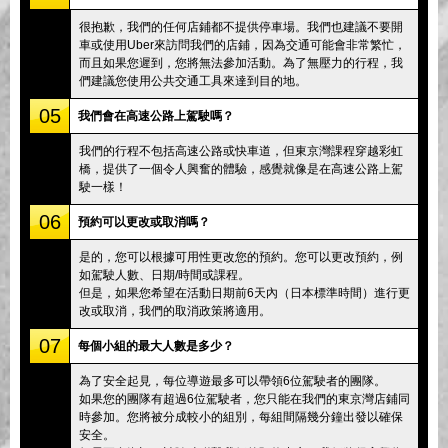
很抱歉，我們的任何店鋪都不提供停車場。我們也建議不要開
車或使用Uber來訪問我們的店鋪，因為交通可能會非常繁忙，
而且如果您遲到，您將無法參加活動。為了無壓力的行程，我
們建議您使用公共交通工具來達到目的地。
05
我們會在高速公路上駕駛嗎？
我們的行程不包括高速公路或快車道，但東京灣課程穿越彩虹
橋，提供了一個令人興奮的體驗，感覺就像是在高速公路上駕
駛一樣！
06
預約可以更改或取消嗎？
是的，您可以根據可用性更改您的預約。您可以更改預約，例
如駕駛人數、日期/時間或課程。
但是，如果您希望在活動日期前6天內（日本標準時間）進行更
改或取消，我們的取消政策將適用。
07
每個小組的最大人數是多少？
為了安全起見，每位導遊最多可以帶領6位駕駛者的團隊。
如果您的團隊有超過6位駕駛者，您只能在我們的東京灣店鋪同
時參加。您將被分成較小的組別，每組間隔幾分鐘出發以確保
安全。