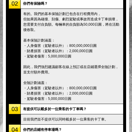
02
你們有保險嗎？
有的。我們的基本保險計劃已包含在行程費用內，
但如果因為碰撞、刮傷、劇烈駕駛或事故而造成卡丁車損壞，
您需要支付自負額。每輛車的自負額為50,000日圓，將在活動
後收取。
基本保險計劃涵蓋：
・人身傷害（駕駛者以外）：800,000,000日圓
・財產損害（駕駛者以外）：2,000,000日圓
・駕駛者傷害：5,000,000日圓
因此，我們強烈建議顧客在線上預訂或在店鋪選擇全險計劃，
並支付額外費用。
全險計劃涵蓋：
・人身傷害（駕駛者以外）：800,000,000日圓
・財產損害（駕駛者以外）：2,000,000日圓
・駕駛者傷害：5,000,000日圓
03
有提供可以載多於一位乘客的卡丁車嗎？
目前我們並不提供可以同時載多於一位乘客的卡丁車。
04
你們的店鋪有停車場嗎？