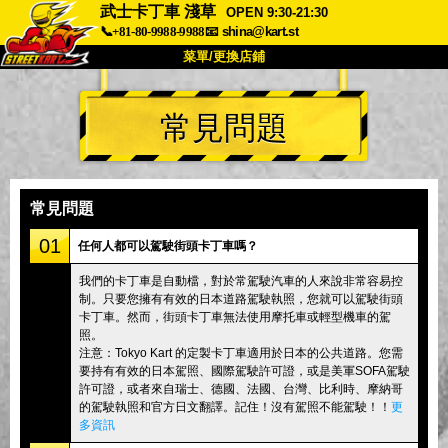
武士卡丁車 淺草
OPEN 9:30-21:30
📞+81-80-9988-9988
📧
shina@kart.st
菜單/更換店鋪
首頁
常見問題
關於我們
規格
價格
交通資訊
顧客評價
常見問題
公司
預訂
常見問題
更換店鋪
01
任何人都可以駕駛街頭卡丁車嗎？
東京 品川 #1
東京 秋葉原 #1
我們的卡丁車是自動檔，對於常駕駛汽車的人來說非常容易控
制。只要您擁有有效的日本道路駕駛執照，您就可以駕駛街頭
東京 秋葉原 #2
東京 澀谷
卡丁車。然而，街頭卡丁車無法使用摩托車或輕型機車的駕
東京 澀谷分店
東京灣
照。
注意：Tokyo Kart 的定製卡丁車適用於日本的公共道路。您需
東京 淺草
大阪
要持有有效的日本駕照、國際駕駛許可證，或是美軍SOFA駕駛
許可證，或者來自瑞士、德國、法國、台灣、比利時、摩納哥
沖繩
的駕駛執照和官方日文翻譯。記住！沒有駕照不能駕駛！！
更
多資訊