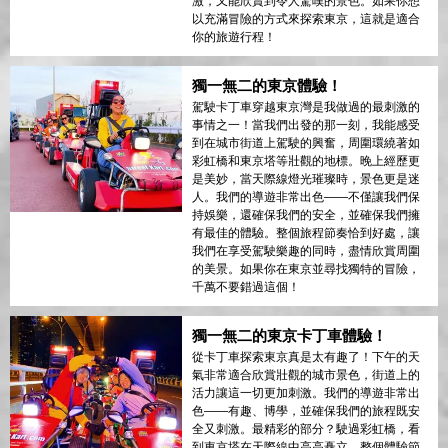
激，又能欣賞到令人驚嘆的景色。如果你想
以充滿冒險的方式來探索東京，這就是適合
你的旅遊行程！
獨一無二的東京體驗！
駕駛卡丁車穿越東京灣是我做過的最刺激的
事情之一！當我們出發的那一刻，我能感受
到在城市街道上駕駛的興奮，周圍環繞著如
彩虹橋和東京塔等壯觀的地標。晚上經歷更
是美妙，當天際線燈光璀璨時，景色更是迷
人。我們的導遊非常出色——不僅讓我們保
持娛樂，還確保我們的安全，並確保我們擁
有最佳的體驗。整個旅程節奏恰到好處，讓
我們在享受駕駛樂趣的同時，盡情欣賞周圍
的美景。如果你在東京並尋找獨特的冒險，
千萬不要錯過這個！
獨一無二的東京卡丁車體驗！
從卡丁車探索東京真是太有趣了！下午的天
氣非常適合欣賞壯觀的城市景色，街道上的
活力讓這一切更加刺激。我們的導遊非常出
色——有趣、博學，並確保我們的旅程既安
全又刺激。最精彩的部分？駛過彩虹橋，看
到東京塔在天際線中高高矗立。整個體驗節