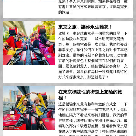
充滿了令人屏息的瞬間。如果你在尋找一種
有趣且冒險的方式來欣賞東京，這就是完美
的旅遊！
東京之旅，讓你永生難忘！
駕駛卡丁車穿越東京是一個難忘的經歷！下
午的時段非常完美——城市明亮而充滿活
力，每一個轉彎都是一次冒險。我們的導遊
非常友好，確保我們在上路之前對卡丁車感
到舒適。最棒的時刻？穿越彩虹橋，欣賞東
京塔的壯麗景色！整個城市在我們面前展
開，景色絕對驚人。整個體驗節奏良好，充
滿了興奮。如果你在尋找一種有趣且獨特的
方式來探索東京，那這就是了！
在東京標誌性的街道上驚險的旅
程！
這是體驗東京最有趣和刺激的方式之一！下
午的行程非常完美——城市充滿活力，每個
地標在陽光下看起來都特別壯觀。我們的導
遊非常棒，讓整個旅程平穩且充滿活力。最
精彩的部分？駛過彩虹橋，遠遠看到東京塔
在摩天大樓中驕傲地矗立！整個體驗組織得