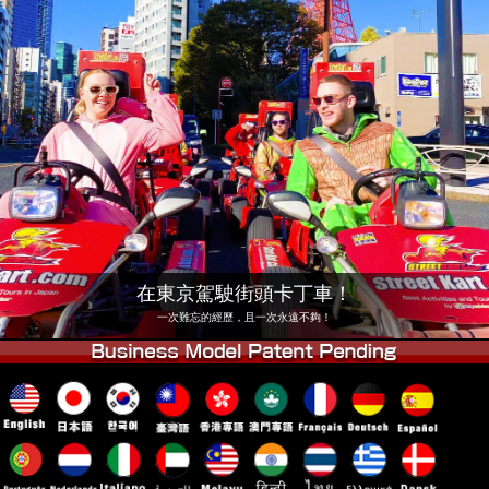
公司
預訂
更換店鋪
東京 品川 #1
東京 秋葉原 #1
東京 秋葉原 #2
東京 澀谷
東京 澀谷分店
東京灣
東京 淺草
大阪
沖繩
在東京駕駛街頭卡丁車！
一次難忘的經歷，且一次永遠不夠！