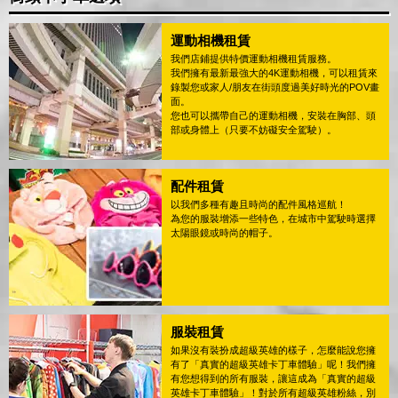
運動相機租賃
我們店鋪提供特價運動相機租賃服務。
我們擁有最新最強大的4K運動相機，可以租賃來
錄製您或家人/朋友在街頭度過美好時光的POV畫
面。
您也可以攜帶自己的運動相機，安裝在胸部、頭
部或身體上（只要不妨礙安全駕駛）。
配件租賃
以我們多種有趣且時尚的配件風格巡航！
為您的服裝增添一些特色，在城市中駕駛時選擇
太陽眼鏡或時尚的帽子。
服裝租賃
如果沒有裝扮成超級英雄的樣子，怎麼能說您擁
有了「真實的超級英雄卡丁車體驗」呢！我們擁
有您想得到的所有服裝，讓這成為「真實的超級
英雄卡丁車體驗」！對於所有超級英雄粉絲，別