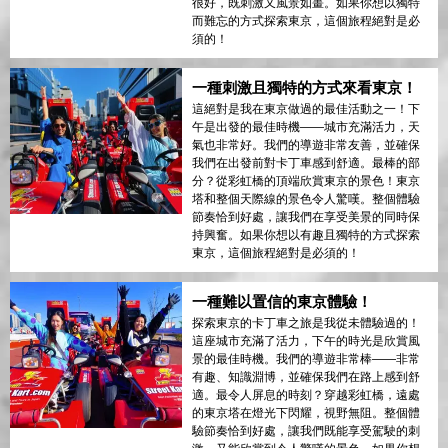
很好，既刺激又風景如畫。如果你想以獨特
而難忘的方式探索東京，這個旅程絕對是必
須的！
一種刺激且獨特的方式來看東京！
這絕對是我在東京做過的最佳活動之一！下
午是出發的最佳時機——城市充滿活力，天
氣也非常好。我們的導遊非常友善，並確保
我們在出發前對卡丁車感到舒適。最棒的部
分？從彩虹橋的頂端欣賞東京的景色！東京
塔和整個天際線的景色令人驚嘆。整個體驗
節奏恰到好處，讓我們在享受美景的同時保
持興奮。如果你想以有趣且獨特的方式探索
東京，這個旅程絕對是必須的！
一種難以置信的東京體驗！
探索東京的卡丁車之旅是我從未體驗過的！
這座城市充滿了活力，下午的時光是欣賞風
景的最佳時機。我們的導遊非常棒——非常
有趣、知識淵博，並確保我們在路上感到舒
適。最令人屏息的時刻？穿越彩虹橋，遠處
的東京塔在燈光下閃耀，視野無阻。整個體
驗節奏恰到好處，讓我們既能享受駕駛的刺