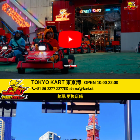
TOKYO KART 東京灣
OPEN 10:00-22:00
📞+81-80-2277-2277
📧
shina@kart.st
菜單/更換店鋪
首頁
關於我們
規格
價格
交通資訊
顧客評價
常見問題