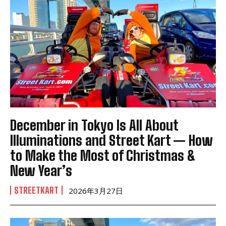
December in Tokyo Is All About
Illuminations and Street Kart — How
to Make the Most of Christmas &
New Year’s
STREETKART
2026年3月27日