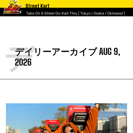
Street Kart
Take On A Street Go-Kart Thru [ Tokyo / Osaka / Okinawa! ]
デ
デイリーアーカイブ AUG 9,
2026