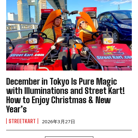
December in Tokyo Is Pure Magic
with Illuminations and Street Kart!
How to Enjoy Christmas & New
Year’s
STREETKART
2026年3月27日